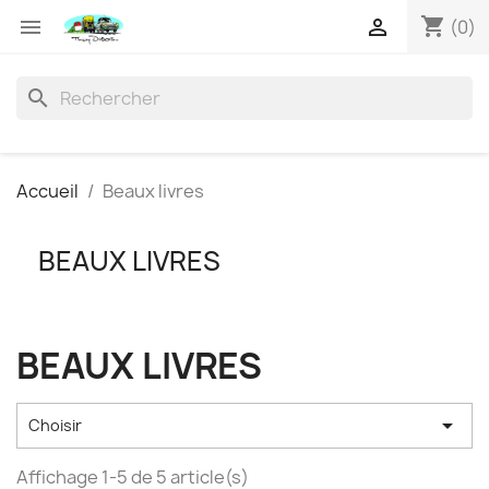
shopping_cart


(0)
search
Accueil
Beaux livres
BEAUX LIVRES
BEAUX LIVRES

Choisir
Affichage 1-5 de 5 article(s)