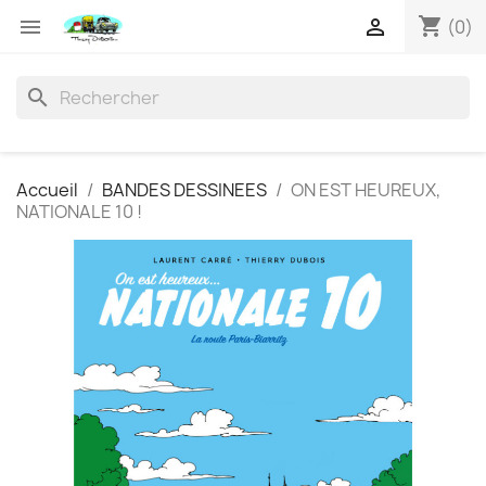
shopping_cart


(0)
search
Accueil
BANDES DESSINEES
ON EST HEUREUX,
NATIONALE 10 !