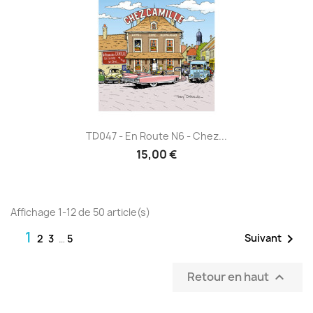
TD047 - En Route N6 - Chez...
15,00 €
Affichage 1-12 de 50 article(s)
1

Suivant
2
3
…
5
Retour en haut
