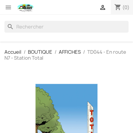
shopping_cart


(0)
search
Accueil
BOUTIQUE
AFFICHES
TD044 - En route
N7 - Station Total