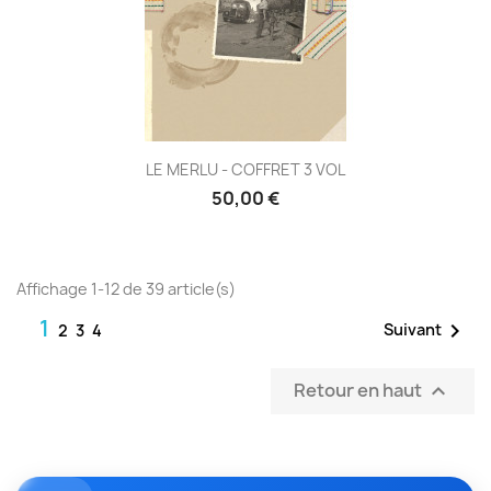
LE MERLU - COFFRET 3 VOL
50,00 €
Affichage 1-12 de 39 article(s)
1

Suivant
2
3
4
Retour en haut
