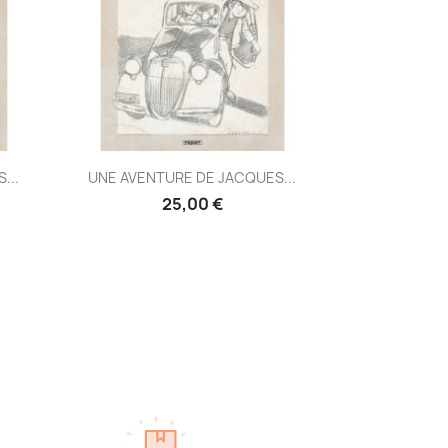
Aperçu rapide

...
UNE AVENTURE DE JACQUES...
25,00 €