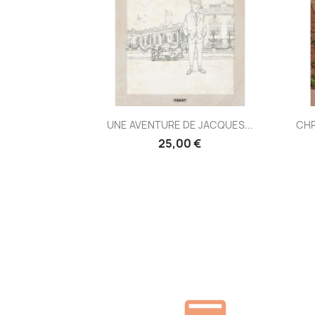
Aperçu rapide

UNE AVENTURE DE JACQUES...
CHR
25,00 €