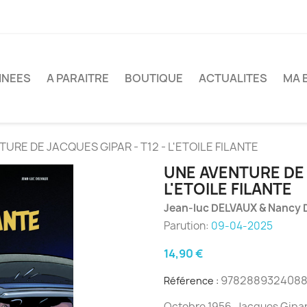
INEES
A PARAITRE
BOUTIQUE
ACTUALITES
MA 
URE DE JACQUES GIPAR - T12 - L'ETOILE FILANTE
UNE AVENTURE DE 
L'ETOILE FILANTE
Jean-luc DELVAUX & Nancy 
Parution:
09-04-2025
14,90 €
978288932408
Référence :
Octobre 1956, Jacques Gipar ap