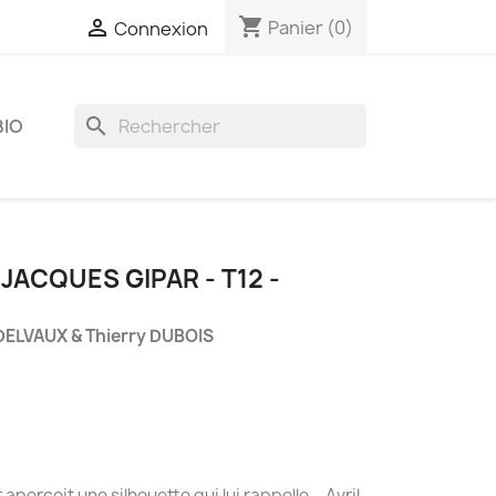
shopping_cart

Panier
(0)
Connexion
search
BIO
JACQUES GIPAR - T12 -
DELVAUX & Thierry DUBOIS
8
erçoit une silhouette qui lui rappelle... Avril