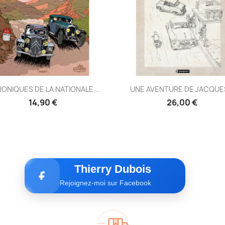
Aperçu rapide
Aperçu rapide


ONIQUES DE LA NATIONALE...
UNE AVENTURE DE JACQUES
14,90 €
26,00 €
Thierry Dubois
Rejoignez-moi sur Facebook