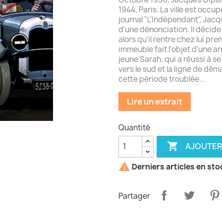
1944, Paris. La ville est occup
journal "L'Indépendant", Jacq
d'une dénonciation. Il décide
alors qu'il rentre chez lui pre
immeuble fait l'objet d'une ar
jeune Sarah, qui a réussi à 
vers le sud et la ligne de dé
cette période troublée...
Lire un extrait
Quantité

AJOUTER

Derniers articles en sto
Partager