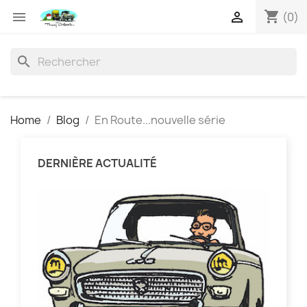
shopping_cart


(0)
search
Home
Blog
En Route...nouvelle série
DERNIÈRE ACTUALITÉ