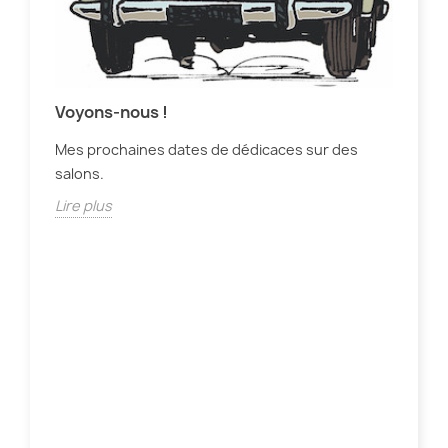
Voyons-nous !
Mes prochaines dates de dédicaces sur des
salons.
En 
Lire plus
Une
Lir