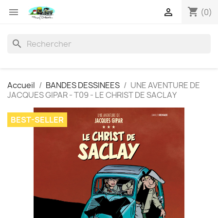
shopping_cart


(0)
search
Accueil
BANDES DESSINEES
UNE AVENTURE DE
JACQUES GIPAR - T09 - LE CHRIST DE SACLAY
BEST-SELLER