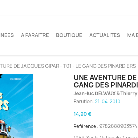
INEES
A PARAITRE
BOUTIQUE
ACTUALITES
MA 
URE DE JACQUES GIPAR - T01 - LE GANG DES PINARDIERS
UNE AVENTURE DE 
GANG DES PINARD
Jean-luc DELVAUX & Thierr
Parution:
21-04-2010
14,90 €
9782888903574
Référence :
1953. Sur la Nationale 7, un 