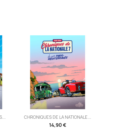
Aperçu rapide

...
CHRONIQUES DE LA NATIONALE...
14,90 €