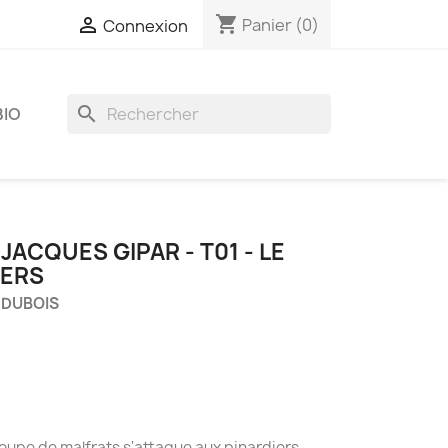
shopping_cart

Panier
(0)
Connexion
search
BIO
JACQUES GIPAR - T01 - LE
IERS
y DUBOIS
groupe de malfrats s'attaque aux pinardiers,