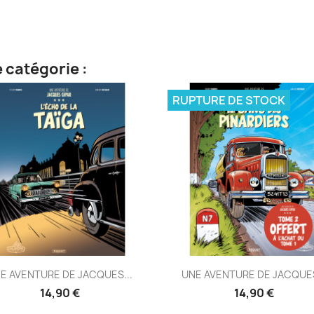
 catégorie :
RUPTURE DE STOCK
Aperçu rapide
Aperçu rapide


E AVENTURE DE JACQUES...
UNE AVENTURE DE JACQUES
14,90 €
14,90 €